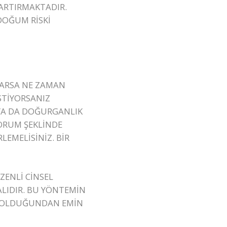
 ARTIRMAKTADIR.
DOĞUM RİSKİ
LARSA NE ZAMAN
STİYORSANIZ
 YA DA DOĞURGANLIK
YORUM ŞEKLİNDE
EMELİSİNİZ. BİR
ZENLİ CİNSEL
ALIDIR. BU YÖNTEMİN
UN OLDUĞUNDAN EMİN