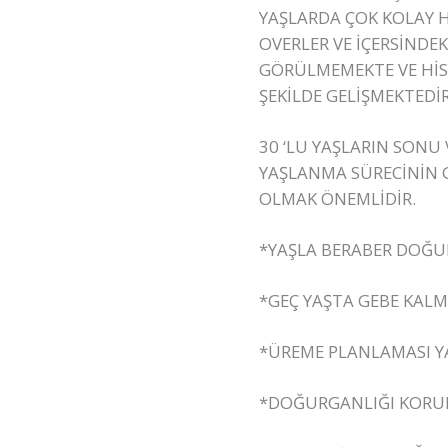
YAŞLARDA ÇOK KOLAY H
OVERLER VE İÇERSİNDE
GÖRÜLMEMEKTE VE Hİ
ŞEKİLDE GELİŞMEKTEDİR
30 ‘LU YAŞLARIN SONU 
YAŞLANMA SÜRECİNİN G
OLMAK ÖNEMLİDİR.
*YAŞLA BERABER DOĞ
*GEÇ YAŞTA GEBE KALM
*ÜREME PLANLAMASI Y
*DOĞURGANLIĞI KORUM