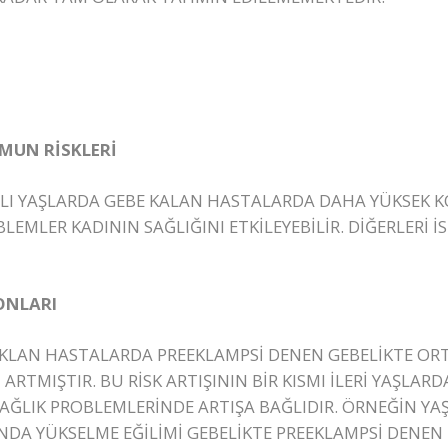
MUN RİSKLERİ
O LI YAŞLARDA GEBE KALAN HASTALARDA DAHA YÜKSEK K
EMLER KADININ SAĞLIĞINI ETKİLEYEBİLİR. DİĞERLERİ İS
ONLARI
 KLAN HASTALARDA PREEKLAMPSİ DENEN GEBELİKTE OR
 ARTMIŞTIR. BU RİSK ARTIŞININ BİR KISMI İLERİ YAŞLA
AĞLIK PROBLEMLERİNDE ARTIŞA BAĞLIDIR. ÖRNEĞİN YAŞ
NDA YÜKSELME EĞİLİMİ GEBELİKTE PREEKLAMPSİ DENE