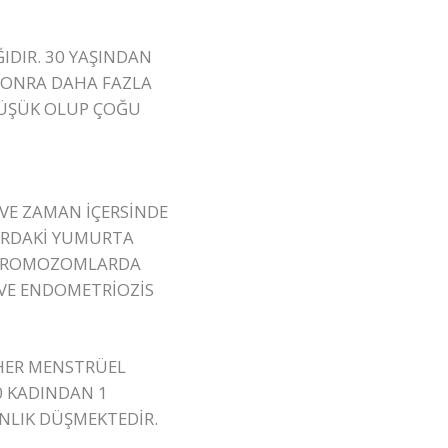
IDIR. 30 YAŞINDAN
SONRA DAHA FAZLA
DÜŞÜK OLUP ÇOĞU
VE ZAMAN İÇERSİNDE
LARDAKİ YUMURTA
İ KROMOZOMLARDA
VE ENDOMETRİOZİS
İ HER MENSTRÜEL
0 KADINDAN 1
NLIK DÜŞMEKTEDİR.