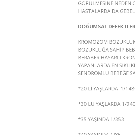
GÖRÜLMESİNE NEDEN O
HASTALARDA DA GEBEL
DOĞUMSAL DEFEKTLE
KROMOZOM BOZUKLUKLA
BOZUKLUĞA SAHİP BEBE
BERABER HASARLI KROM
YAPANLARDA EN SIKL
SENDROMLU BEBEĞE SA
*20 Lİ YAŞLARDA 1/148
*30 LU YAŞLARDA 1/94
*35 YAŞINDA 1/353
*40 YAŞINDA 1/85