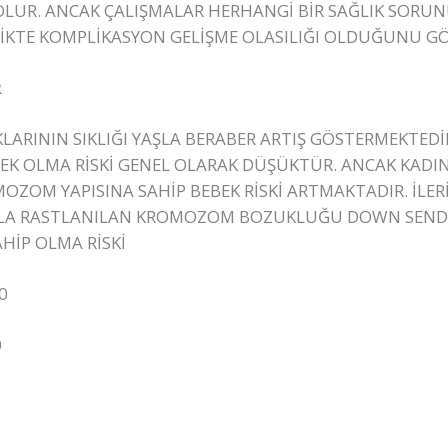
LUR. ANCAK ÇALIŞMALAR HERHANGİ BİR SAĞLIK SOR
İKTE KOMPLİKASYON GELİŞME OLASILIĞI OLDUĞUNU G
R
RININ SIKLIĞI YAŞLA BERABER ARTIŞ GÖSTERMEKTE
K OLMA RİSKİ GENEL OLARAK DÜŞÜKTÜR. ANCAK KADIN Y
OZOM YAPISINA SAHİP BEBEK RİSKİ ARTMAKTADIR. İLE
IKLA RASTLANILAN KROMOZOM BOZUKLUĞU DOWN SE
HİP OLMA RİSKİ
0
0