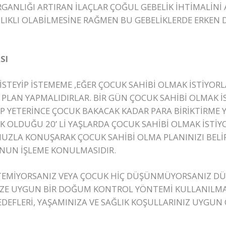
GANLIĞI ARTIRAN İLAÇLAR ÇOĞUL GEBELİK İHTİMALİNİ
LIKLI OLABİLMESİNE RAĞMEN BU GEBELİKLERDE ERKEN 
SI
STEYİP İSTEMEME ,EĞER ÇOCUK SAHİBİ OLMAK İSTİYOR
K PLAN YAPMALIDIRLAR. BİR GÜN ÇOCUK SAHİBİ OLMAK İ
İP YETERİNCE ÇOCUK BAKACAK KADAR PARA BİRİKTİRME
EK OLDUĞU 20’ Lİ YAŞLARDA ÇOCUK SAHİBİ OLMAK İSTİ
ZLA KONUŞARAK ÇOCUK SAHİBİ OLMA PLANINIZI BELİRL
UNUN İŞLEME KONULMASIDIR.
STEMİYORSANIZ VEYA ÇOCUK HİÇ DÜŞÜNMÜYORSANIZ DÜ
 SİZE UYGUN BİR DOĞUM KONTROL YÖNTEMİ KULLANILM
EDEFLERİ, YAŞAMINIZA VE SAĞLIK KOŞULLARINIZ UYG