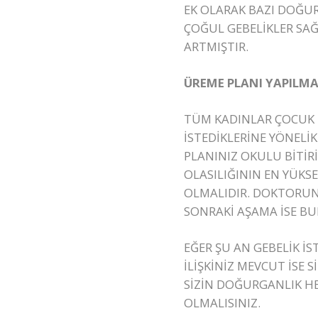
EK OLARAK BAZI DOĞUR
ÇOĞUL GEBELİKLER SAĞ
ARTMIŞTIR.
ÜREME PLANI YAPILMA
TÜM KADINLAR ÇOCUK İ
İSTEDİKLERİNE YÖNELİ
PLANINIZ OKULU BİTİR
OLASILIĞININ EN YÜKS
OLMALIDIR. DOKTORUNU
SONRAKİ AŞAMA İSE B
EĞER ŞU AN GEBELİK İ
İLİŞKİNİZ MEVCUT İSE
SİZİN DOĞURGANLIK H
OLMALISINIZ.