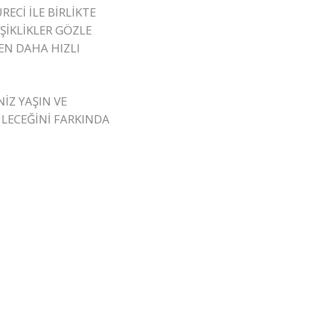
ECİ İLE BİRLİKTE
ŞİKLİKLER GÖZLE
N DAHA HIZLI
İZ YAŞIN VE
İLECEĞİNİ FARKINDA