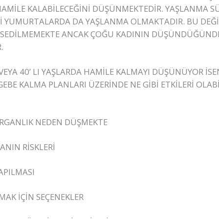
AMİLE KALABİLECEĞİNİ DÜŞÜNMEKTEDİR. YAŞLANMA SÜR
Kİ YUMURTALARDA DA YAŞLANMA OLMAKTADIR. BU DEĞİ
SSEDİLMEMEKTE ANCAK ÇOĞU KADININ DÜŞÜNDÜĞÜNDE
.
VEYA 40’ LI YAŞLARDA HAMİLE KALMAYI DÜŞÜNÜYOR İSEN
EBE KALMA PLANLARI ÜZERİNDE NE GİBİ ETKİLERİ OLAB
URGANLIK NEDEN DÜŞMEKTE
ANIN RİSKLERİ
APILMASI
AK İÇİN SEÇENEKLER