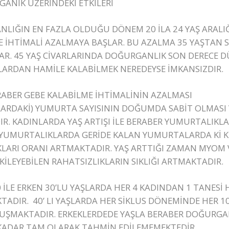
ANIK ÜZERİNDEKİ ETKİLERİ
IĞIN EN FAZLA OLDUĞU DÖNEM 20 İLA 24 YAŞ ARALIĞ
E İHTİMALİ AZALMAYA BAŞLAR. BU AZALMA 35 YAŞTAN 
LAR. 45 YAŞ CİVARLARINDA DOĞURGANLIK SON DERECE 
LARDAN HAMİLE KALABİLMEK NEREDEYSE İMKANSIZDIR.
ABER GEBE KALABİLME İHTİMALİNİN AZALMASI
ARDAKİ) YUMURTA SAYISININ DOĞUMDA SABİT OLMASI 
DIR. KADINLARDA YAŞ ARTIŞI İLE BERABER YUMURTALIK
. YUMURTALIKLARDA GERİDE KALAN YUMURTALARDA K
RI ORANI ARTMAKTADIR. YAŞ ARTTIĞI ZAMAN MYOM 
KİLEYEBİLEN RAHATSIZLIKLARIN SIKLIĞI ARTMAKTADIR.
0 İLE ERKEN 30’LU YAŞLARDA HER 4 KADINDAN 1 TANES
TADIR. 40’ LI YAŞLARDA HER SİKLUS DÖNEMİNDE HER 1
LUŞMAKTADIR. ERKEKLERDEDE YAŞLA BERABER DOĞURGA
KADAR TAM OLARAK TAHMİN EDİLEMEMEKTEDİR.