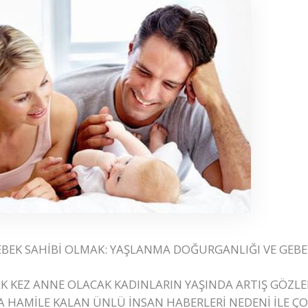
BEK SAHİBİ OLMAK: YAŞLANMA DOĞURGANLIĞI VE GEBELİ
 İLK KEZ ANNE OLACAK KADINLARIN YAŞINDA ARTIŞ GÖZL
RDA HAMİLE KALAN ÜNLÜ İNSAN HABERLERİ NEDENİ İLE ÇO