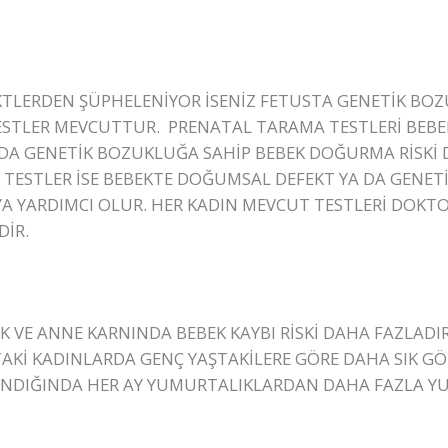
TLERDEN ŞÜPHELENİYOR İSENİZ FETUSTA GENETİK BOZ
ESTLER MEVCUTTUR. PRENATAL TARAMA TESTLERİ BEBEK
A GENETİK BOZUKLUĞA SAHİP BEBEK DOĞURMA RİSKİ D
 TESTLER İSE BEBEKTE DOĞUMSAL DEFEKT YA DA GENE
A YARDIMCI OLUR. HER KADIN MEVCUT TESTLERİ DOKTO
DİR.
K VE ANNE KARNINDA BEBEK KAYBI RİSKİ DAHA FAZLADI
AŞTAKİ KADINLARDA GENÇ YAŞTAKİLERE GÖRE DAHA SIK G
ANDIĞINDA HER AY YUMURTALIKLARDAN DAHA FAZLA 