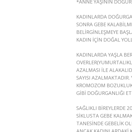
*ANNE YAŞININ DOĞURG
KADINLARDA DOĞURGANL
SONRA GEBE KALABİLM
BELİRGİNLEŞMEYE BAŞ
KADIN İÇİN DOĞAL YOL
KADINLARDA YAŞLA BER
OVERLER(YUMURTALIKL
AZALMASI İLE ALAKALI
SAYISI AZALMAKTADIR
KROMOZOM BOZUKLUKLA
GİBİ DOĞURGANLIĞI ET
SAĞLIKLI BİREYLERDE 2
SİKLUSTA GEBE KALMAK
TANESİNDE GEBELİK O
ANCAK KADINLARDAKİ 