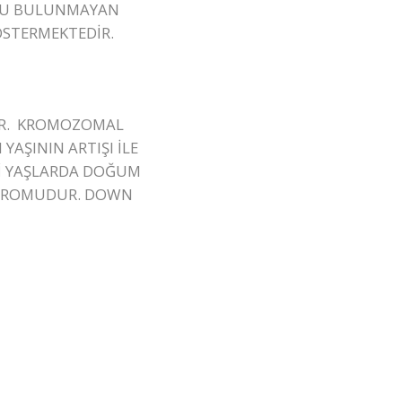
UNU BULUNMAYAN
ÖSTERMEKTEDİR.
DİR. KROMOZOMAL
AŞININ ARTIŞI İLE
Rİ YAŞLARDA DOĞUM
NDROMUDUR. DOWN