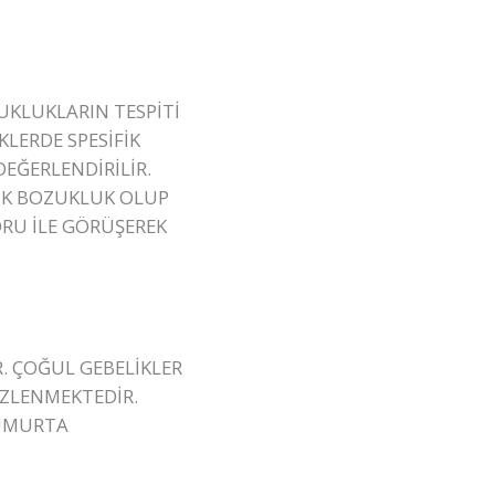
UKLUKLARIN TESPİTİ
LERDE SPESİFİK
EĞERLENDİRİLİR.
TİK BOZUKLUK OLUP
RU İLE GÖRÜŞEREK
R. ÇOĞUL GEBELİKLER
ÖZLENMEKTEDİR.
YUMURTA