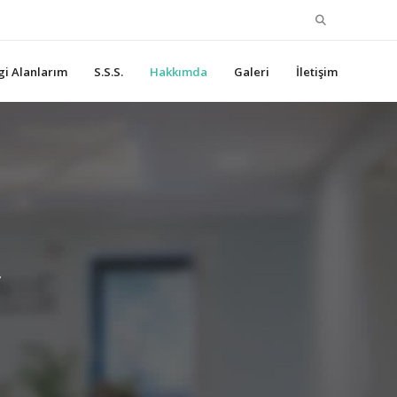
Search
for:
lgi Alanlarım
S.S.S.
Hakkımda
Galeri
İletişim
r