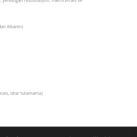
’in; yenidoğan resüsitasyon, mikrocerrahi ve
an itibaren)
kması, idrar tutamama)