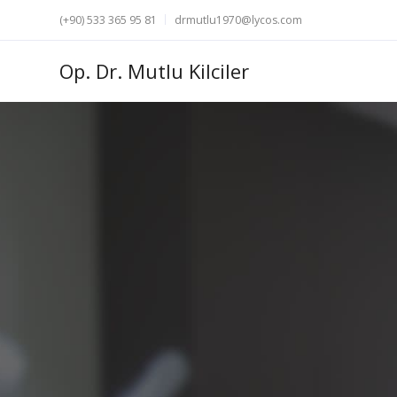
(+90) 533 365 95 81
drmutlu1970@lycos.com
Op. Dr. Mutlu Kilciler