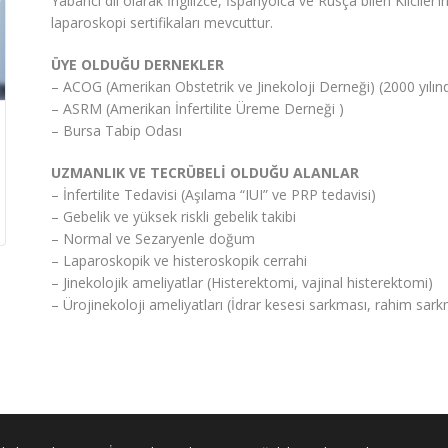
Yabancı dil olarak İngilizce, İspanyolca ve Rusça bilen Kilciler
laparoskopi sertifikaları mevcuttur.
ÜYE OLDUĞU DERNEKLER
– ACOG (Amerikan Obstetrik ve Jinekoloji Derneği) (2000 yılınd
– ASRM (Amerikan İnfertilite Üreme Derneği )
– Bursa Tabip Odası
UZMANLIK VE TECRÜBELİ OLDUĞU ALANLAR
– İnfertilite Tedavisi (Aşılama “IUI” ve PRP tedavisi)
– Gebelik ve yüksek riskli gebelik takibi
– Normal ve Sezaryenle doğum
– Laparoskopik ve histeroskopik cerrahi
– Jinekolojik ameliyatlar (Histerektomi, vajinal histerektomi)
– Ürojinekoloji ameliyatları (İdrar kesesi sarkması, rahim sar