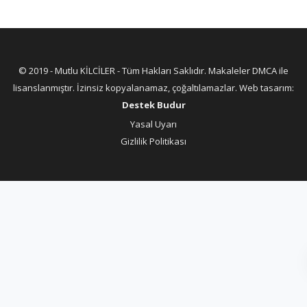
© 2019 - Mutlu KİLCİLER - Tüm Hakları Saklıdır. Makaleler DMCA ile
lisanslanmıştır. İzinsiz kopyalanamaz, çoğaltılamazlar. Web tasarım:
Destek Budur
Yasal Uyarı
Gizlilik Politikası