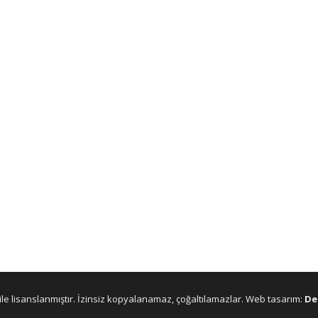
ile lisanslanmıştır. İzinsiz kopyalanamaz, çoğaltılamazlar. Web tasarım:
De