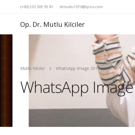
(+90) 533 365 95 81
drmutlu1970@lycos.com
Op. Dr. Mutlu Kilciler
Mutlu Kilciler
WhatsApp Image 2019-12-26 at 14.52.2
WhatsApp Image 