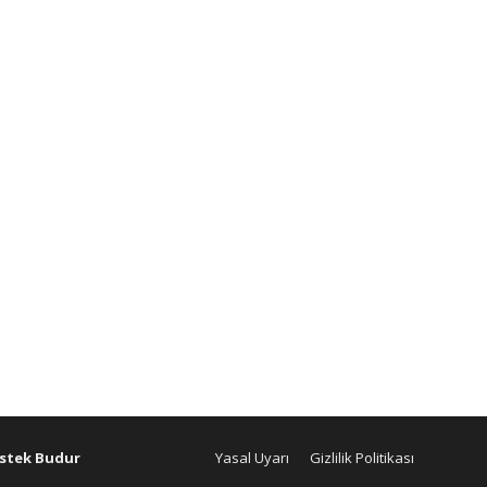
stek Budur
Yasal Uyarı
Gizlilik Politikası