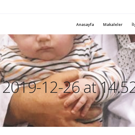
Anasayfa
Makaleler
İ
3
2019-12-26 at 14.5